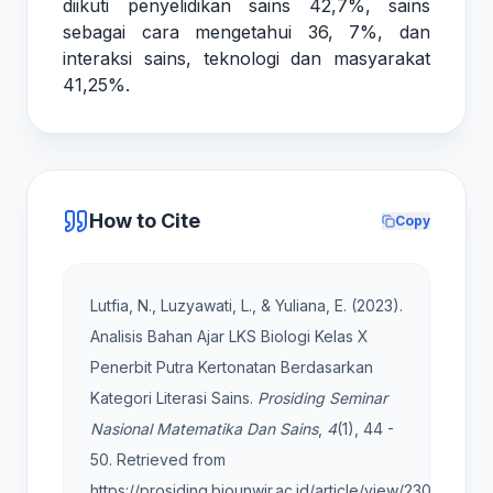
diikuti penyelidikan sains 42,7%, sains
sebagai cara mengetahui 36, 7%, dan
interaksi sains, teknologi dan masyarakat
41,25%.
How to Cite
Copy
Lutfia, N., Luzyawati, L., & Yuliana, E. (2023).
Analisis Bahan Ajar LKS Biologi Kelas X
Penerbit Putra Kertonatan Berdasarkan
Kategori Literasi Sains.
Prosiding Seminar
Nasional Matematika Dan Sains
,
4
(1), 44 -
50. Retrieved from
https://prosiding.biounwir.ac.id/article/view/230