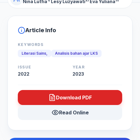
1)
2)
3)
Nina Lutfia
Lesy Luzyawati
Eva Yuliana
Article Info
KEYWORDS
Literasi Sains,
Analisis bahan ajar LKS
ISSUE
YEAR
2022
2023
Download PDF
Read Online